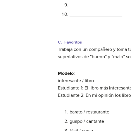
____________________
____________________
C. Favoritos
Trabaja con un compañero y toma tur
superlativos de “bueno” y “malo” so
Modelo
:
interesante / libro
Estudiante 1: El libro más interesan
Estudiante 2: En mi opinión los libro
barato / restaurante
guapo / cantante
fácil / curso