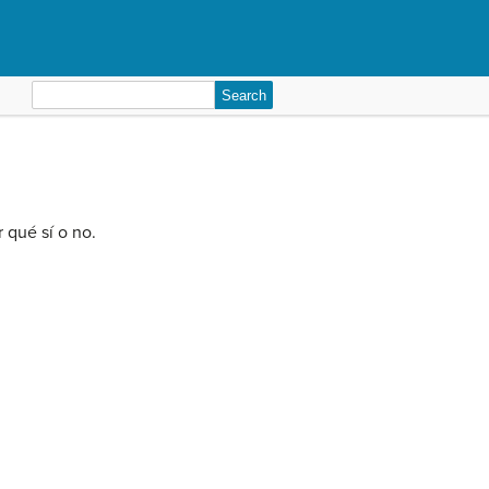
Search
for:
 qué sí o no.