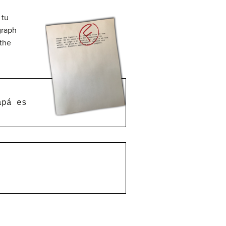
 tu
graph
 the
apá es