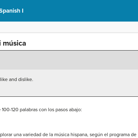
Spanish I
i música
ike and dislike.
e 100-120 palabras con los pasos abajo:
xplorar una variedad de la música hispana, según el programa de l