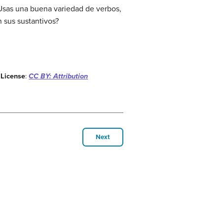
¿Usas una buena variedad de verbos,
 sus sustantivos?
.
License
:
CC BY: Attribution
Next