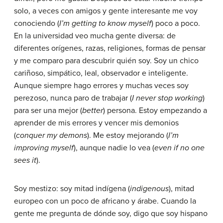
solo, a veces con amigos y gente interesante me voy
conociendo
(
I’m getting to know myself
)
poco a poco.
En la universidad veo mucha gente diversa: de
diferentes orígenes, razas, religiones, formas de pensar
y me comparo para descubrir quién soy. Soy un chico
cariñoso, simpático, leal, observador e inteligente.
Aunque siempre hago errores y muchas veces soy
perezoso, nunca paro de trabajar
(
I never stop working
)
para ser una mejor
(
better
)
persona. Estoy empezando a
aprender de mis errores y vencer mis demonios
(
conquer my demons
).
Me estoy mejorando
(
I’m
improving myself
),
aunque nadie lo vea
(
even if no one
sees it
).
Soy mestizo: soy mitad indígena
(
indigenous
),
mitad
europeo con un poco de africano y árabe. Cuando la
gente me pregunta de dónde soy, digo que soy hispano