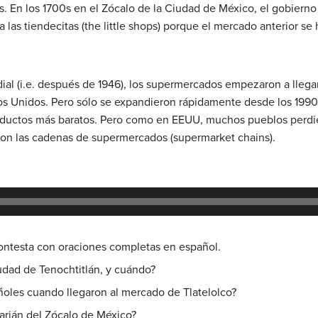
s. En los 1700s en el Zócalo de la Ciudad de México, el gobier
a las tiendecitas (the little shops) porque el mercado anterior s
ial (i.e. después de 1946), los supermercados empezaron a llega
os Unidos. Pero sólo se expandieron rápidamente desde los 1990
 productos más baratos. Pero como en EEUU, muchos pueblos perd
on las cadenas de supermercados (supermarket chains).
ntesta con oraciones completas en español.
udad de Tenochtitlán, y cuándo?
oles cuando llegaron al mercado de Tlatelolco?
Parián del Zócalo de México?