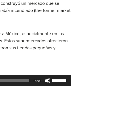
no construyó un mercado que se
e había incendiado (the former market
r a México, especialmente en las
s. Estos supermercados ofrecieron
ieron sus tiendas pequeñas y
Use
00:00
Up/Down
Arrow
keys
to
increase
or