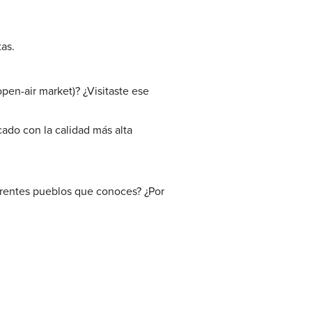
decrease
volume.
as.
pen-air market)? ¿Visitaste ese
ado con la calidad más alta
ferentes pueblos que conoces? ¿Por