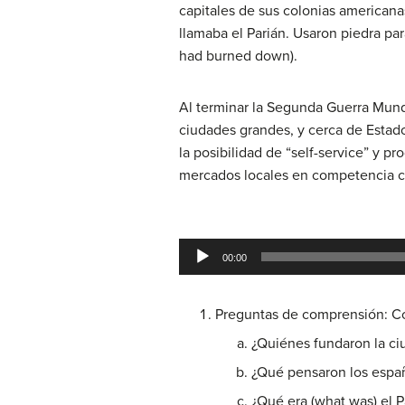
capitales de sus colonias americana
llamaba el Parián. Usaron piedra par
had burned down).
Al terminar la Segunda Guerra Mund
ciudades grandes, y cerca de Estad
la posibilidad de “self-service” y
mercados locales en competencia c
Audio
00:00
Player
Preguntas de comprensión: Co
¿Quiénes fundaron la ci
¿Qué pensaron los españ
¿Qué era (what was) el 