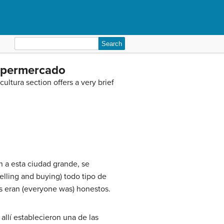
Search
for:
 supermercado
ltura section offers a very brief
 a esta ciudad grande, se
lling and buying) todo tipo de
os eran (everyone was) honestos.
llí establecieron una de las