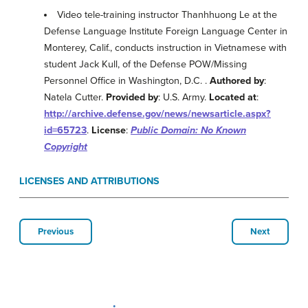
Video tele-training instructor Thanhhuong Le at the
Defense Language Institute Foreign Language Center in
Monterey, Calif., conducts instruction in Vietnamese with
student Jack Kull, of the Defense POW/Missing
Personnel Office in Washington, D.C. .
Authored by
:
Natela Cutter.
Provided by
: U.S. Army.
Located at
:
http://archive.defense.gov/news/newsarticle.aspx?
id=65723
.
License
:
Public Domain: No Known
Copyright
LICENSES AND ATTRIBUTIONS
Previous
Next