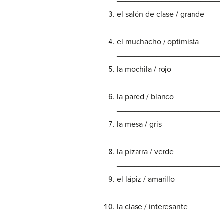
el salón de clase / grande
_______________________
el muchacho / optimista
_______________________
la mochila / rojo
_______________________
la pared / blanco
_______________________
la mesa / gris
_______________________
la pizarra / verde
_______________________
el lápiz / amarillo
_______________________
la clase / interesante
_______________________