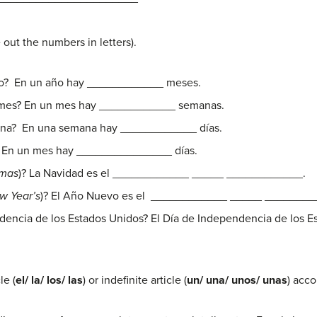
 out the numbers in letters).
ño? En un año hay ____________ meses.
 mes? En un mes hay ____________ semanas.
ana? En una semana hay ____________ días.
? En un mes hay _______________ días.
tmas
)? La Navidad es el ____________ _____ ____________.
w Year’s
)? El Año Nuevo es el ____________ _____ ________
dencia de los Estados Unidos? El Día de Independencia de los 
le (
el/ la/ los/ las
) or indefinite article (
un/ una/ unos/ unas
) acco