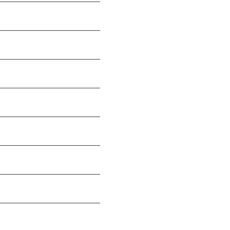
______________________
______________________
______________________
______________________
______________________
______________________
______________________
______________________