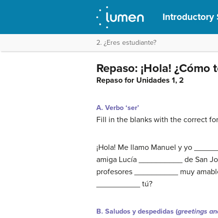
Introductory 
2. ¿Eres estudiante?
Repaso: ¡Hola! ¿Cómo t
Repaso for Unidades 1, 2
A. Verbo ‘ser’
Fill in the blanks with the correct fo
¡Hola! Me llamo Manuel y yo _____
amiga Lucía __________ de San Jos
profesores __________ muy amables
__________ tú?
B. Saludos y despedidas (
greetings an