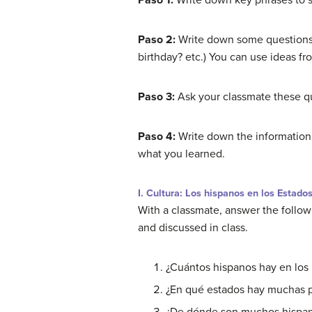
Paso 1:
Write down key phrases to sa
Paso 2:
Write down some questions 
birthday? etc.) You can use ideas fr
Paso 3:
Ask your classmate these q
Paso 4:
Write down the information 
what you learned.
I. Cultura: Los hispanos en los Estado
With a classmate, answer the follow
and discussed in class.
¿Cuántos hispanos hay en lo
¿En qué estados hay muchas 