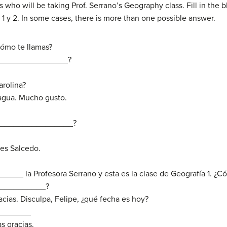
 who will be taking Prof. Serrano’s Geography class. Fill in the 
1 y 2. In some cases, there is more than one possible answer.
 cómo te llamas?
 ¿_______________?
rolina?
agua. Mucho gusto.
u __________________?
es Salcedo.
_______ la Profesora Serrano y esta es la clase de Geografía 1. ¿
____________?
acias. Disculpa, Felipe, ¿qué fecha es hoy?
________
s gracias.