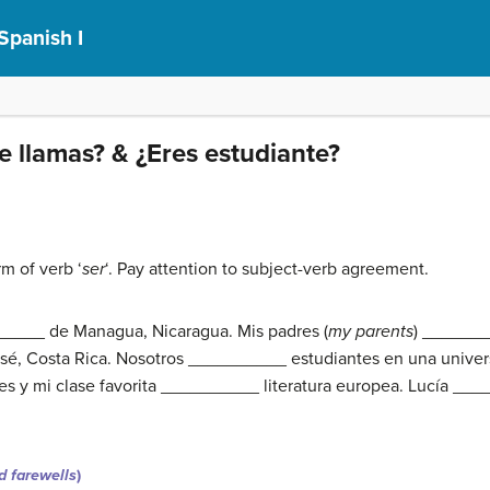
Spanish I
e llamas? & ¿Eres estudiante?
rm of verb ‘
ser
‘. Pay attention to subject-verb agreement.
_____ de Managua, Nicaragua. Mis padres (
my parents
) _______
é, Costa Rica. Nosotros __________ estudiantes en una univers
 y mi clase favorita __________ literatura europea. Lucía __
d farewells
)