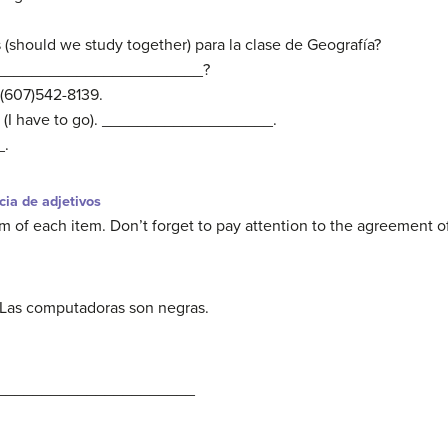
 (should we study together) para la clase de Geografía?
__________________________?
 (607)542-8139.
ir (I have to go). ___________________.
_.
ia de adjetivos
m of each item. Don’t forget to pay attention to the agreement of
 Las computadoras son negras.
______________________
______________________