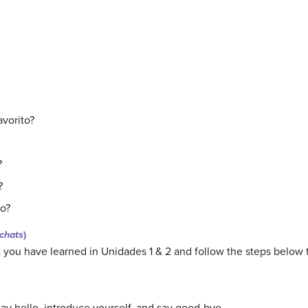
avorito?
?
?
no?
 chats
)
t you have learned in Unidades 1 & 2 and follow the steps below 