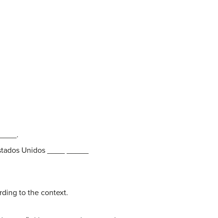
____.
Estados Unidos ____ _____
rding to the context.