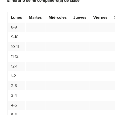
El horario de mi compañero(a) de clase
:
Lunes
Martes
Miércoles
Jueves
Viernes
8-9
9-10
10-11
11-12
12-1
1-2
2-3
3-4
4-5