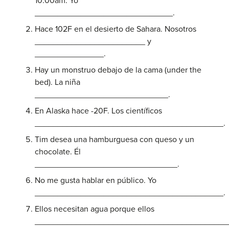
10:00am. Yo
______________________________.
Hace 102F en el desierto de Sahara. Nosotros
________________________ y
_______________.
Hay un monstruo debajo de la cama (under the
bed). La niña
_____________________________.
En Alaska hace -20F. Los científicos
_________________________________________.
Tim desea una hamburguesa con queso y un
chocolate. Él
_______________________________.
No me gusta hablar en público. Yo
_________________________________________.
Ellos necesitan agua porque ellos
__________________________________________