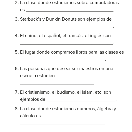
La clase donde estudiamos sobre computadoras
es _________________________________.
Starbuck’s y Dunkin Donuts son ejemplos de
___________________________________.
El chino, el español, el francés, el inglés son
___________________________________.
El lugar donde compramos libros para las clases es
________________________________.
Las personas que desear ser maestros en una
escuela estudian
____________________________.
El cristianismo, el budismo, el islam, etc. son
ejemplos de __________________________.
La clase donde estudiamos números, álgebra y
cálculo es
________________________________.