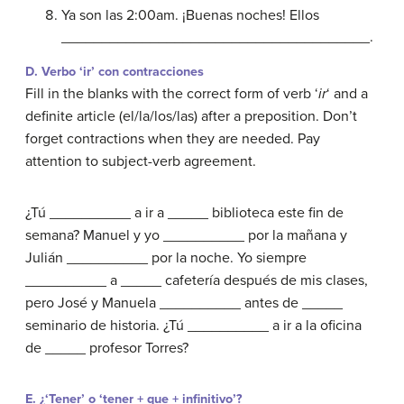
Ya son las 2:00am. ¡Buenas noches! Ellos
______________________________________.
D. Verbo ‘ir’ con contracciones
Fill in the blanks with the correct form of verb ‘
ir
‘ and a
definite article (el/la/los/las) after a preposition. Don’t
forget contractions when they are needed. Pay
attention to subject-verb agreement.
¿Tú __________ a ir a _____ biblioteca este fin de
semana? Manuel y yo __________ por la mañana y
Julián __________ por la noche. Yo siempre
__________ a _____ cafetería después de mis clases,
pero José y Manuela __________ antes de _____
seminario de historia. ¿Tú __________ a ir a la oficina
de _____ profesor Torres?
E. ¿‘Tener’ o ‘tener + que + infinitivo’?