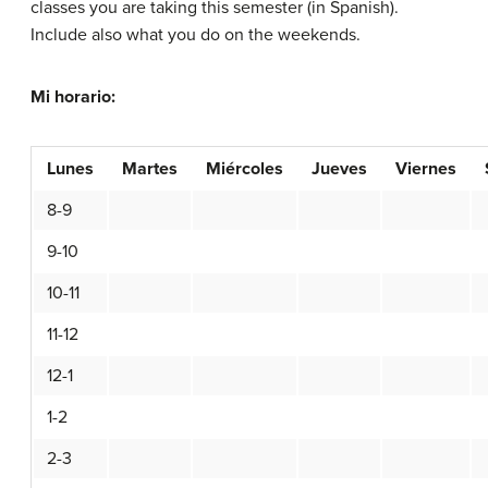
classes you are taking this semester (in Spanish).
Include also what you do on the weekends.
Mi horario:
Lunes
Martes
Miércoles
Jueves
Viernes
8-9
9-10
10-11
11-12
12-1
1-2
2-3