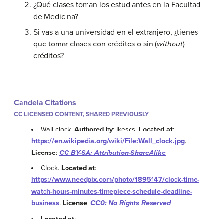
¿Qué clases toman los estudiantes en la Facultad
de Medicina?
Si vas a una universidad en el extranjero, ¿tienes
que tomar clases con créditos o sin (
without
)
créditos?
Candela Citations
CC LICENSED CONTENT, SHARED PREVIOUSLY
Wall clock.
Authored by
: Ikescs.
Located at
:
https://en.wikipedia.org/wiki/File:Wall_clock.jpg
.
License
:
CC BY-SA: Attribution-ShareAlike
Clock.
Located at
:
https://www.needpix.com/photo/1895147/clock-time-
watch-hours-minutes-timepiece-schedule-deadline-
business
.
License
:
CC0: No Rights Reserved
Located at
: