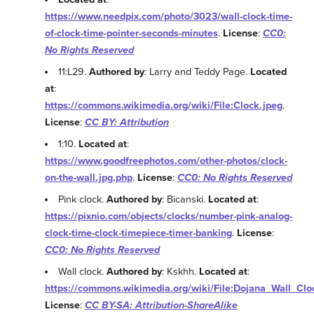
https://www.needpix.com/photo/3023/wall-clock-time-
of-clock-time-pointer-seconds-minutes
.
License
:
CC0:
No Rights Reserved
11:L29.
Authored by
: Larry and Teddy Page.
Located
at
:
https://commons.wikimedia.org/wiki/File:Clock.jpeg
.
License
:
CC BY: Attribution
1:10.
Located at
:
https://www.goodfreephotos.com/other-photos/clock-
on-the-wall.jpg.php
.
License
:
CC0: No Rights Reserved
Pink clock.
Authored by
: Bicanski.
Located at
:
https://pixnio.com/objects/clocks/number-pink-analog-
clock-time-clock-timepiece-timer-banking
.
License
:
CC0: No Rights Reserved
Wall clock.
Authored by
: Kskhh.
Located at
:
https://commons.wikimedia.org/wiki/File:Dojana_Wall_Clo
License
:
CC BY-SA: Attribution-ShareAlike