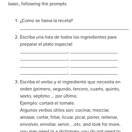
basic, following the prompts.
¿Como se llama la receta?
_________________________________________
Escriba una lista de todos los ingredientes para
preparar el plato especial:
__________________, __________________
__________________, __________________
__________________, __________________
__________________, __________________
Escriba el verbo y el ingrediente que necesita en
orden (primero, segundo, tercero, cuarto, quinto,
sexto, séptimo … por último.
Ejemplo: cortarà el tomate.
Algunos verbos útiles son: cocinar, mezclar,
amasar, cortar, fritar, licuar, picar, poner, rellenar,
envolver, enrollar, servir, …etc. and look for more,
you may need in a dictionary, you do not need to