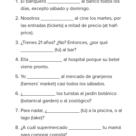
El banquero ____________ al banco todos los
días, excepto sábado y domingo.
Nosotros ____________ al cine los martes, por
las entradas (tickets) a mitad de precio (at half-
price).
¿Tienes 21 años? ¿No? Entonces, ¿por qué
____________ (tú) al bar?
Ella ____________ al hospital porque su bebé
viene pronto.
Yo ____________ al mercado de granjeros
(farmers’ market) casi todos los sábados.
¿____________ los turistas al jardín botánico
(botanical garden) o al zoológico?
Para nadar, ¿____________ (tú) a la piscina, o al
lago (lake)?
¿A cuál supermercado ____________ tu mamá
para comprar comida?