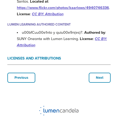
Santos.
Located at
:
https://www.flickr.com/photos/kaarlows/4940746336
.
License
:
CC BY: Attribution
LUMEN LEARNING AUTHORED CONTENT
u00bfCuu00e1nto y quiu00e9n(es)?.
Authored by
:
SUNY Oneonta with Lumen Learning.
License
:
CC BY:
Attribution
LICENSES AND ATTRIBUTIONS
Previous
Next