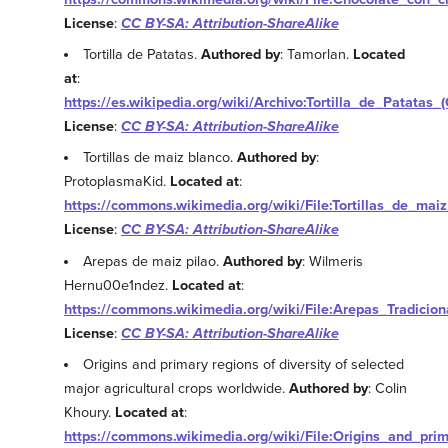
License
:
CC BY-SA: Attribution-ShareAlike
Tortilla de Patatas.
Authored by
: Tamorlan.
Located
at
:
https://es.wikipedia.org/wiki/Archivo:Tortilla_de_Patatas_(
License
:
CC BY-SA: Attribution-ShareAlike
Tortillas de maiz blanco.
Authored by
:
ProtoplasmaKid.
Located at
:
https://commons.wikimedia.org/wiki/File:Tortillas_de_m
License
:
CC BY-SA: Attribution-ShareAlike
Arepas de maiz pilao.
Authored by
: Wilmeris
Hernu00e1ndez.
Located at
:
https://commons.wikimedia.org/wiki/File:Arepas_Tradicion
License
:
CC BY-SA: Attribution-ShareAlike
Origins and primary regions of diversity of selected
major agricultural crops worldwide.
Authored by
: Colin
Khoury.
Located at
:
https://commons.wikimedia.org/wiki/File:Origins_and_pri