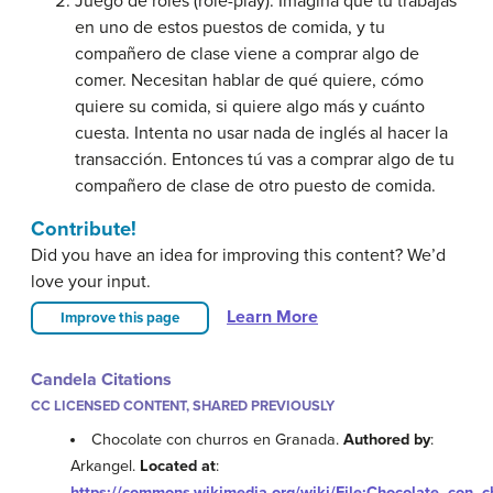
Juego de roles (role-play): Imagina que tú trabajas
en uno de estos puestos de comida, y tu
compañero de clase viene a comprar algo de
comer. Necesitan hablar de qué quiere, cómo
quiere su comida, si quiere algo más y cuánto
cuesta. Intenta no usar nada de inglés al hacer la
transacción. Entonces tú vas a comprar algo de tu
compañero de clase de otro puesto de comida.
Contribute!
Did you have an idea for improving this content? We’d
love your input.
Learn More
Improve this page
Candela Citations
CC LICENSED CONTENT, SHARED PREVIOUSLY
Chocolate con churros en Granada.
Authored by
:
Arkangel.
Located at
:
https://commons.wikimedia.org/wiki/File:Chocolate_con_