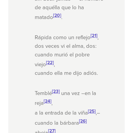
de aquélla que lo ha
[20]
matado
.
[21]
Rápida como un reflejo
,
dos veces vi el alma, dos:
cuando murió el pobre
[22]
viejo
,
cuando ella me dijo adiós.
[23]
Temblé
una vez –en la
[24]
reja
,
[25]
a la entrada de la viña
,–
[26]
cuando la bárbara
[27]
abeja