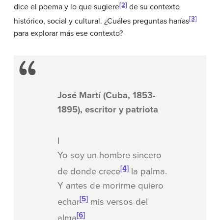
[2]
dice el poema y lo que sugiere
de su contexto
[3]
histórico, social y cultural. ¿Cuáles preguntas harías
para explorar más ese contexto?
José Martí (Cuba, 1853-
1895), escritor y patriota
I
Yo soy un hombre sincero
[4]
de donde crece
la palma.
Y antes de morirme quiero
[5]
echar
mis versos del
[6]
alma
.