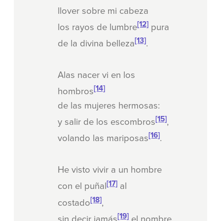
llover sobre mi cabeza
[12]
los rayos de lumbre
pura
[13]
de la divina belleza
.
Alas nacer vi en los
[14]
hombros
de las mujeres hermosas:
[15]
y salir de los escombros
,
[16]
volando las mariposas
.
He visto vivir a un hombre
[17]
con el puñal
al
[18]
costado
,
[19]
sin decir jamás
el nombre