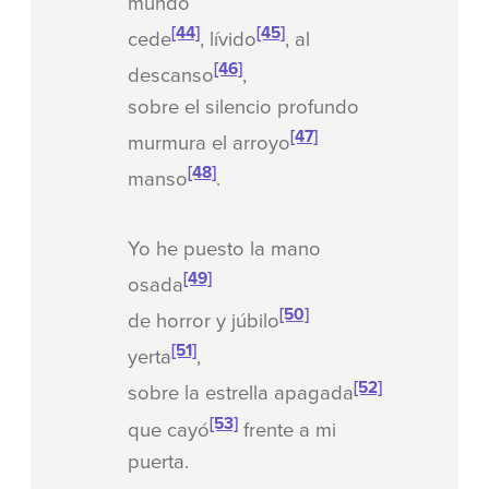
mundo
[44]
[45]
cede
, lívido
, al
[46]
descanso
,
sobre el silencio profundo
[47]
murmura el arroyo
[48]
manso
.
Yo he puesto la mano
[49]
osada
[50]
de horror y júbilo
[51]
yerta
,
[52]
sobre la estrella apagada
[53]
que cayó
frente a mi
puerta.