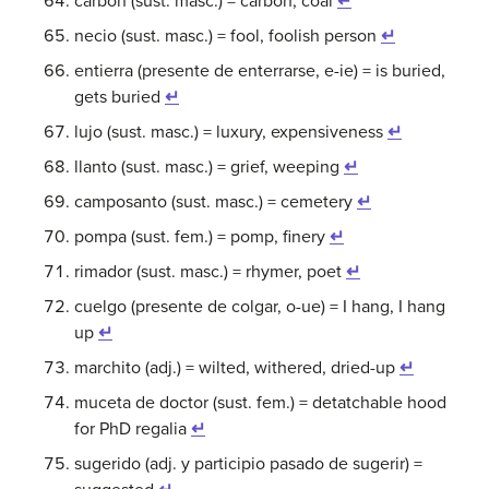
carbón (sust. masc.) = carbon, coal
↵
necio (sust. masc.) = fool, foolish person
↵
entierra (presente de enterrarse, e-ie) = is buried,
gets buried
↵
lujo (sust. masc.) = luxury, expensiveness
↵
llanto (sust. masc.) = grief, weeping
↵
camposanto (sust. masc.) = cemetery
↵
pompa (sust. fem.) = pomp, finery
↵
rimador (sust. masc.) = rhymer, poet
↵
cuelgo (presente de colgar, o-ue) = I hang, I hang
up
↵
marchito (adj.) = wilted, withered, dried-up
↵
muceta de doctor (sust. fem.) = detatchable hood
for PhD regalia
↵
sugerido (adj. y participio pasado de sugerir) =