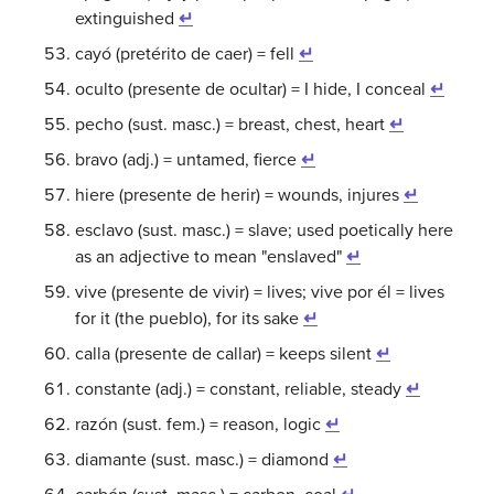
extinguished
↵
cayó (pretérito de caer) = fell
↵
oculto (presente de ocultar) = I hide, I conceal
↵
pecho (sust. masc.) = breast, chest, heart
↵
bravo (adj.) = untamed, fierce
↵
hiere (presente de herir) = wounds, injures
↵
esclavo (sust. masc.) = slave; used poetically here
as an adjective to mean "enslaved"
↵
vive (presente de vivir) = lives; vive por él = lives
for it (the pueblo), for its sake
↵
calla (presente de callar) = keeps silent
↵
constante (adj.) = constant, reliable, steady
↵
razón (sust. fem.) = reason, logic
↵
diamante (sust. masc.) = diamond
↵