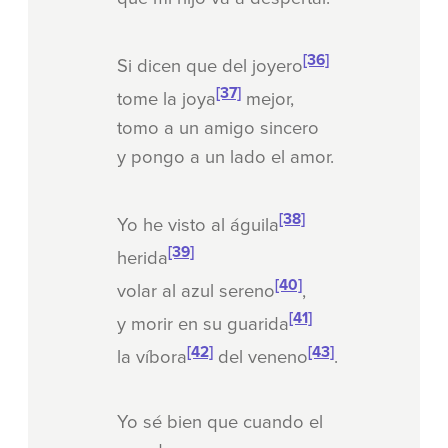
[36]
Si dicen que del joyero
[37]
tome la joya
mejor,
tomo a un amigo sincero
y pongo a un lado el amor.
[38]
Yo he visto al águila
[39]
herida
[40]
volar al azul sereno
,
[41]
y morir en su guarida
[42]
[43]
la víbora
del veneno
.
Yo sé bien que cuando el