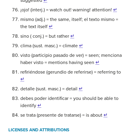
suggested
↵
¡ojo! (interj.) = watch out! warning! attention!
↵
mismo (adj.) = the same, itself; el texto mismo =
the text itself
↵
sino ( conj.) = but rather
↵
clima (sust. masc.) = climate
↵
visto (participio pasado de ver) = seen; menciona
haber visto = mentions having seen
↵
refiriéndose (gerundio de referirse) = referring to
↵
detalle (sust. masc.) = detail
↵
debes poder identificar = you should be able to
identify
↵
se trata (presente de tratarse) = is about
↵
LICENSES AND ATTRIBUTIONS