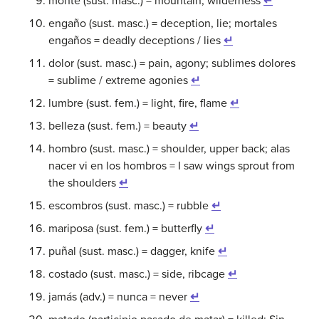
monte (sust. masc.) = mountain, wilderness
↵
engaño (sust. masc.) = deception, lie; mortales
engaños = deadly deceptions / lies
↵
dolor (sust. masc.) = pain, agony; sublimes dolores
= sublime / extreme agonies
↵
lumbre (sust. fem.) = light, fire, flame
↵
belleza (sust. fem.) = beauty
↵
hombro (sust. masc.) = shoulder, upper back; alas
nacer vi en los hombros = I saw wings sprout from
the shoulders
↵
escombros (sust. masc.) = rubble
↵
mariposa (sust. fem.) = butterfly
↵
puñal (sust. masc.) = dagger, knife
↵
costado (sust. masc.) = side, ribcage
↵
jamás (adv.) = nunca = never
↵