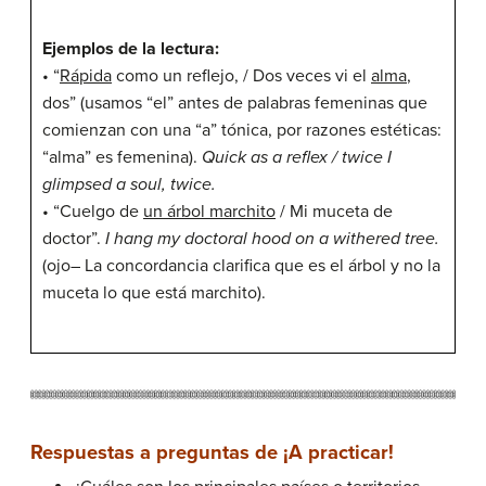
Ejemplos de la lectura:
• “
Rápida
como un reflejo, / Dos veces vi el
alma
,
dos” (usamos “el” antes de palabras femeninas que
comienzan con una “a” tónica, por razones estéticas:
“alma” es femenina).
Quick as a reflex / twice I
glimpsed a soul, twice.
• “Cuelgo de
un árbol marchito
/ Mi muceta de
doctor”.
I hang my doctoral hood on a withered tree.
(ojo– La concordancia clarifica que es el árbol y no la
muceta lo que está marchito).
Respuestas a preguntas de ¡A practicar!