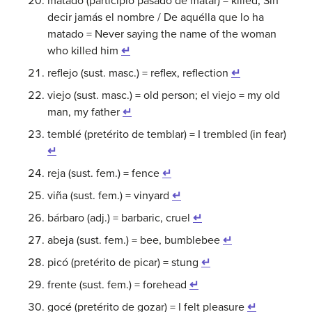
matado (participio pasado de matar) = killed; Sin
decir jamás el nombre / De aquélla que lo ha
matado = Never saying the name of the woman
who killed him
↵
reflejo (sust. masc.) = reflex, reflection
↵
viejo (sust. masc.) = old person; el viejo = my old
man, my father
↵
temblé (pretérito de temblar) = I trembled (in fear)
↵
reja (sust. fem.) = fence
↵
viña (sust. fem.) = vinyard
↵
bárbaro (adj.) = barbaric, cruel
↵
abeja (sust. fem.) = bee, bumblebee
↵
picó (pretérito de picar) = stung
↵
frente (sust. fem.) = forehead
↵
gocé (pretérito de gozar) = I felt pleasure
↵