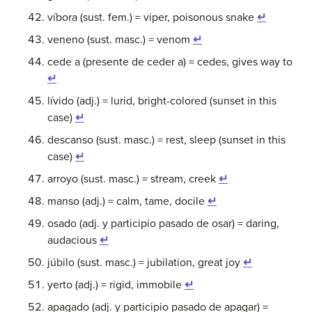
víbora (sust. fem.) = viper, poisonous snake
↵
veneno (sust. masc.) = venom
↵
cede a (presente de ceder a) = cedes, gives way to
↵
lívido (adj.) = lurid, bright-colored (sunset in this
case)
↵
descanso (sust. masc.) = rest, sleep (sunset in this
case)
↵
arroyo (sust. masc.) = stream, creek
↵
manso (adj.) = calm, tame, docile
↵
osado (adj. y participio pasado de osar) = daring,
audacious
↵
júbilo (sust. masc.) = jubilation, great joy
↵
yerto (adj.) = rigid, immobile
↵
apagado (adj. y participio pasado de apagar) =