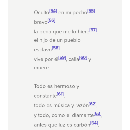
[54]
[55]
Oculto
en mi pecho
[56]
bravo
[57]
la pena que me lo hiere
:
el hijo de un pueblo
[58]
esclavo
[59]
[60]
vive por él
, calla
y
muere.
Todo es hermoso y
[61]
constante
,
[62]
todo es música y razón
,
[63]
y todo, como el diamante
,
[64]
antes que luz es carbón
.