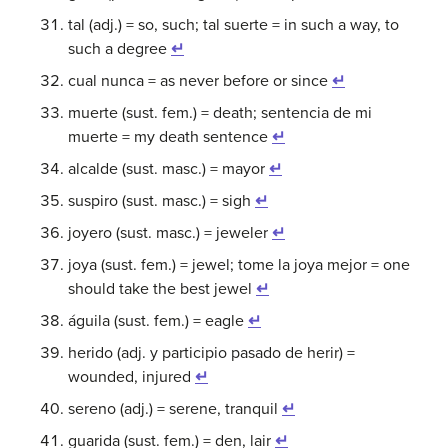
tal (adj.) = so, such; tal suerte = in such a way, to
such a degree
↵
cual nunca = as never before or since
↵
muerte (sust. fem.) = death; sentencia de mi
muerte = my death sentence
↵
alcalde (sust. masc.) = mayor
↵
suspiro (sust. masc.) = sigh
↵
joyero (sust. masc.) = jeweler
↵
joya (sust. fem.) = jewel; tome la joya mejor = one
should take the best jewel
↵
águila (sust. fem.) = eagle
↵
herido (adj. y participio pasado de herir) =
wounded, injured
↵
sereno (adj.) = serene, tranquil
↵
guarida (sust. fem.) = den, lair
↵