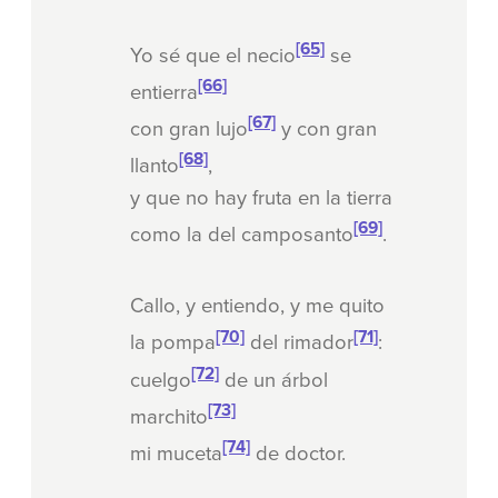
[65]
Yo sé que el necio
se
[66]
entierra
[67]
con gran lujo
y con gran
[68]
llanto
,
y que no hay fruta en la tierra
[69]
como la del camposanto
.
Callo, y entiendo, y me quito
[70]
[71]
la pompa
del rimador
:
[72]
cuelgo
de un árbol
[73]
marchito
[74]
mi muceta
de doctor.