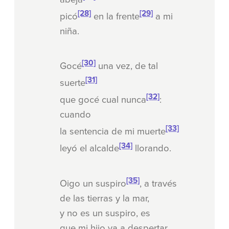
[28]
[29]
picó
en la frente
a mi
niña.
[30]
Gocé
una vez, de tal
[31]
suerte
[32]
que gocé cual nunca
:
cuando
[33]
la sentencia de mi muerte
[34]
leyó el alcalde
llorando.
[35]
Oigo un suspiro
, a través
de las tierras y la mar,
y no es un suspiro, es
que mi hijo va a despertar.