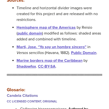
Sources:
Timeline and horizontal divider images were
created for this project and are released with no
restrictions.
Hemisphere map of the Americas
by Reisio
(
public domain
) modified as follows: shaded areas
added and combined with timeline.
Marti, Jose. “Yo soy un hombre sincero”
in
Versos sencillos
(Havana, 1882).
Public Domain
.
Marine borders map of the Caribbean
by
Shadowfox
.
CC-BY-SA
.
Glosario:
Candela Citations
CC LICENSED CONTENT, ORIGINAL
Civilizacion hispanoamericana.
Authored by
: