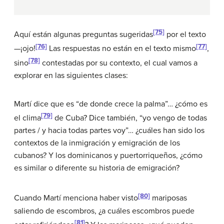
[75]
Aquí están algunas preguntas sugeridas
por el texto
[76]
[77]
—¡ojo!
Las respuestas no están en el texto mismo
,
[78]
sino
contestadas por su contexto, el cual vamos a
explorar en las siguientes clases:
Martí dice que es “de donde crece la palma”… ¿cómo es
[79]
el clima
de Cuba? Dice también, “yo vengo de todas
partes / y hacia todas partes voy”… ¿cuáles han sido los
contextos de la inmigración y emigración de los
cubanos? Y los dominicanos y puertorriqueños, ¿cómo
es similar o diferente su historia de emigración?
[80]
Cuando Martí menciona haber visto
mariposas
saliendo de escombros, ¿a cuáles escombros puede
[81]