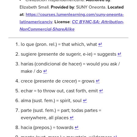
Elizabeth Small.
Provided by
: SUNY Oneonta.
Located
at
:
https://courses.lumenlearning.com/suny-oneonta-
latinamericanciv
.
License
:
CC BY-NC-SA: Attribution-
NonCommercial-ShareAlike
lo que (pron. rel.) = that which, what
↵
sugiere (presente de sugerir, e-ie) = suggests
↵
harías (condicional de hacer) = would you ask /
make / do
↵
crece (presente de crecer) = grows
↵
echar = to throw out, cast forth, emit
↵
alma (sust. fem.) = spirit, soul
↵
parte (sust. fem.) = part; todas partes =
everywhere, all places
↵
hacia (prepos.) = towards
↵