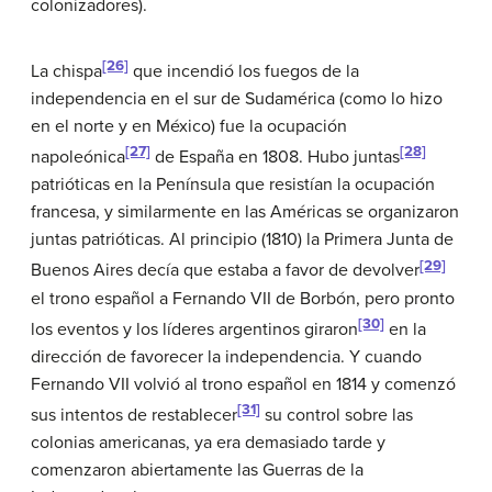
colonizadores).
[26]
La chispa
que incendió los fuegos de la
independencia en el sur de Sudamérica (como lo hizo
en el norte y en México) fue la ocupación
[27]
[28]
napoleónica
de España en 1808. Hubo juntas
patrióticas en la Península que resistían la ocupación
francesa, y similarmente en las Américas se organizaron
juntas patrióticas. Al principio (1810) la Primera Junta de
[29]
Buenos Aires decía que estaba a favor de devolver
el trono español a Fernando VII de Borbón, pero pronto
[30]
los eventos y los líderes argentinos giraron
en la
dirección de favorecer la independencia. Y cuando
Fernando VII volvió al trono español en 1814 y comenzó
[31]
sus intentos de restablecer
su control sobre las
colonias americanas, ya era demasiado tarde y
comenzaron abiertamente las Guerras de la