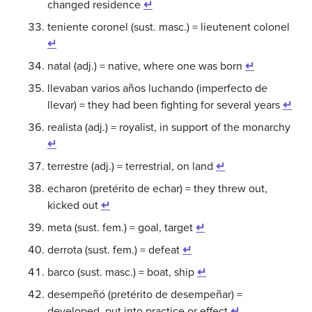
changed residence
↵
teniente coronel (sust. masc.) = lieutenent colonel
↵
natal (adj.) = native, where one was born
↵
llevaban varios años luchando (imperfecto de
llevar) = they had been fighting for several years
↵
realista (adj.) = royalist, in support of the monarchy
↵
terrestre (adj.) = terrestrial, on land
↵
echaron (pretérito de echar) = they threw out,
kicked out
↵
meta (sust. fem.) = goal, target
↵
derrota (sust. fem.) = defeat
↵
barco (sust. masc.) = boat, ship
↵
desempeñó (pretérito de desempeñar) =
developed, put into practice or effect
↵