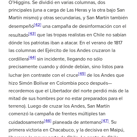
O’Higgins. Se dividió en varias columnas, dos
principales (una a carga de Las Heras y la otra bajo San
Martín mismo) y otras secundarias, y San Martín también
[42]
desempeñó
una campaña de desinformación con el
[43]
resultado
que las tropas realistas en Chile no sabían
dónde los patriotas iban a atacar. En el verano de 1817
las columnas del Ejército de los Andes cruzaron la
[44]
cordillera
sin incidente, llegando no sólo
precisamente cuando y dónde debían, sino listos para
[45]
luchar (en contraste con el cruce
de los Andes que
hizo Simón Bolívar en Colombia poco después—
recordemos que el Libertador del norte perdió más de la
mitad de sus hombres por no estar preparados para el
terreno). Luego de cruzar los Andes, San Martín
comenzó la campaña de frentes múltiples tan
[46]
[47]
cuidadosamente
planeada de antemano
. Su
primera victoria en Chacabuco, y la decisiva en Maipú,