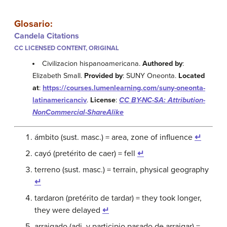
Glosario:
Candela Citations
CC LICENSED CONTENT, ORIGINAL
Civilizacion hispanoamericana.
Authored by
:
Elizabeth Small.
Provided by
: SUNY Oneonta.
Located
at
:
https://courses.lumenlearning.com/suny-oneonta-
latinamericanciv
.
License
:
CC BY-NC-SA: Attribution-
NonCommercial-ShareAlike
ámbito (sust. masc.) = area, zone of influence
↵
cayó (pretérito de caer) = fell
↵
terreno (sust. masc.) = terrain, physical geography
↵
tardaron (pretérito de tardar) = they took longer,
they were delayed
↵
arraigado (adj. y participio pasado de arraigar) =