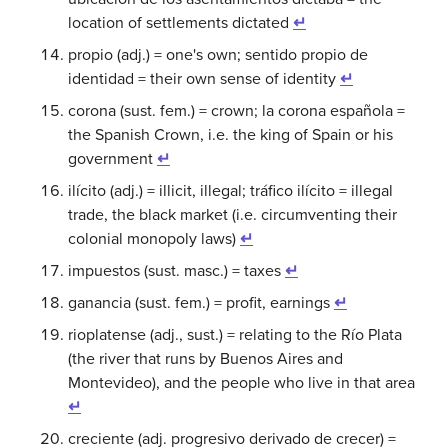
location of settlements dictated
↵
propio (adj.) = one's own; sentido propio de
identidad = their own sense of identity
↵
corona (sust. fem.) = crown; la corona española =
the Spanish Crown, i.e. the king of Spain or his
government
↵
ilícito (adj.) = illicit, illegal; tráfico ilícito = illegal
trade, the black market (i.e. circumventing their
colonial monopoly laws)
↵
impuestos (sust. masc.) = taxes
↵
ganancia (sust. fem.) = profit, earnings
↵
rioplatense (adj., sust.) = relating to the Río Plata
(the river that runs by Buenos Aires and
Montevideo), and the people who live in that area
↵
creciente (adj. progresivo derivado de crecer) =