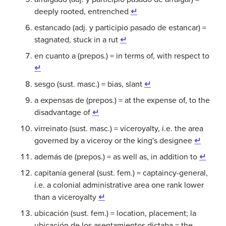
deeply rooted, entrenched
↵
estancado (adj. y participio pasado de estancar) =
stagnated, stuck in a rut
↵
en cuanto a (prepos.) = in terms of, with respect to
↵
sesgo (sust. masc.) = bias, slant
↵
a expensas de (prepos.) = at the expense of, to the
disadvantage of
↵
virreinato (sust. masc.) = viceroyalty, i.e. the area
governed by a viceroy or the king's designee
↵
además de (prepos.) = as well as, in addition to
↵
capitanía general (sust. fem.) = captaincy-general,
i.e. a colonial administrative area one rank lower
than a viceroyalty
↵
ubicación (sust. fem.) = location, placement; la
ubicación de los asentamientos dictaba = the