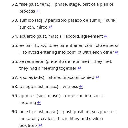
fase (sust. fem.) = phase, stage, part of a plan or
process
↵
sumido (adj. y participio pasado de sumir) = sunk,
sunken, mired
↵
acuerdo (sust. masc.) = accord, agreement
↵
evitar = to avoid; evitar entrar en conflicto entre sí
= to avoid entering into conflict with each other
↵
se reunieron (pretérito de reunirse) = they met,
they had a meeting together
↵
a solas (adv.) = alone, unaccompanied
↵
testigo (sust. masc.) = witness
↵
apuntes (sust. masc.) = notes, minutes of a
meeting
↵
puesto (sust. masc.) = post, position; sus puestos
militares y civiles = his military and civilian
positions
↵