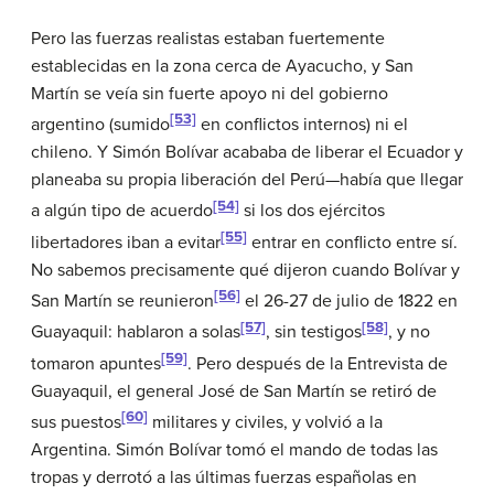
Pero las fuerzas realistas estaban fuertemente
establecidas en la zona cerca de Ayacucho, y San
Martín se veía sin fuerte apoyo ni del gobierno
[53]
argentino (sumido
en conflictos internos) ni el
chileno. Y Simón Bolívar acababa de liberar el Ecuador y
planeaba su propia liberación del Perú—había que llegar
[54]
a algún tipo de acuerdo
si los dos ejércitos
[55]
libertadores iban a evitar
entrar en conflicto entre sí.
No sabemos precisamente qué dijeron cuando Bolívar y
[56]
San Martín se reunieron
el 26-27 de julio de 1822 en
[57]
[58]
Guayaquil: hablaron a solas
, sin testigos
, y no
[59]
tomaron apuntes
. Pero después de la Entrevista de
Guayaquil, el general José de San Martín se retiró de
[60]
sus puestos
militares y civiles, y volvió a la
Argentina. Simón Bolívar tomó el mando de todas las
tropas y derrotó a las últimas fuerzas españolas en