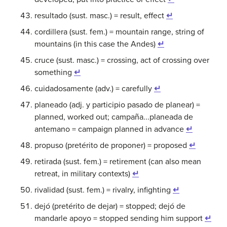
resultado (sust. masc.) = result, effect
↵
cordillera (sust. fem.) = mountain range, string of
mountains (in this case the Andes)
↵
cruce (sust. masc.) = crossing, act of crossing over
something
↵
cuidadosamente (adv.) = carefully
↵
planeado (adj. y participio pasado de planear) =
planned, worked out; campaña...planeada de
antemano = campaign planned in advance
↵
propuso (pretérito de proponer) = proposed
↵
retirada (sust. fem.) = retirement (can also mean
retreat, in military contexts)
↵
rivalidad (sust. fem.) = rivalry, infighting
↵
dejó (pretérito de dejar) = stopped; dejó de
mandarle apoyo = stopped sending him support
↵