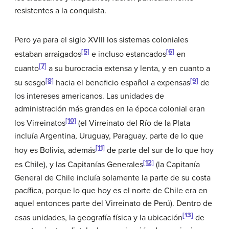
resistentes a la conquista.
Pero ya para el siglo XVIII los sistemas coloniales
[5]
[6]
estaban arraigados
e incluso estancados
en
[7]
cuanto
a su burocracia extensa y lenta, y en cuanto a
[8]
[9]
su sesgo
hacia el beneficio español a expensas
de
los intereses americanos. Las unidades de
administración más grandes en la época colonial eran
[10]
los Virreinatos
(el Virreinato del Río de la Plata
incluía Argentina, Uruguay, Paraguay, parte de lo que
[11]
hoy es Bolivia, además
de parte del sur de lo que hoy
[12]
es Chile), y las Capitanías Generales
(la Capitanía
General de Chile incluía solamente la parte de su costa
pacífica, porque lo que hoy es el norte de Chile era en
aquel entonces parte del Virreinato de Perú). Dentro de
[13]
esas unidades, la geografía física y la ubicación
de