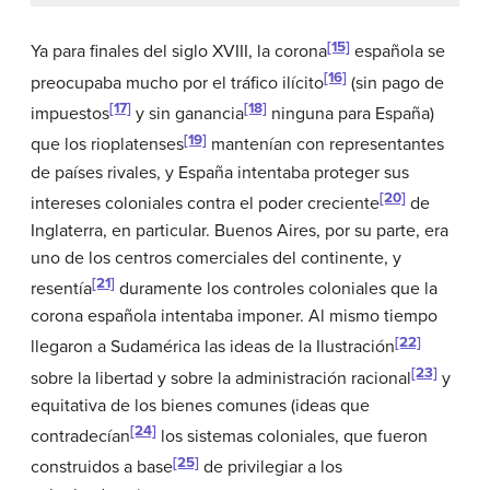
[15]
Ya para finales del siglo XVIII, la corona
española se
[16]
preocupaba mucho por el tráfico ilícito
(sin pago de
[17]
[18]
impuestos
y sin ganancia
ninguna para España)
[19]
que los rioplatenses
mantenían con representantes
de países rivales, y España intentaba proteger sus
[20]
intereses coloniales contra el poder creciente
de
Inglaterra, en particular. Buenos Aires, por su parte, era
uno de los centros comerciales del continente, y
[21]
resentía
duramente los controles coloniales que la
corona española intentaba imponer. Al mismo tiempo
[22]
llegaron a Sudamérica las ideas de la Ilustración
[23]
sobre la libertad y sobre la administración racional
y
equitativa de los bienes comunes (ideas que
[24]
contradecían
los sistemas coloniales, que fueron
[25]
construidos a base
de privilegiar a los