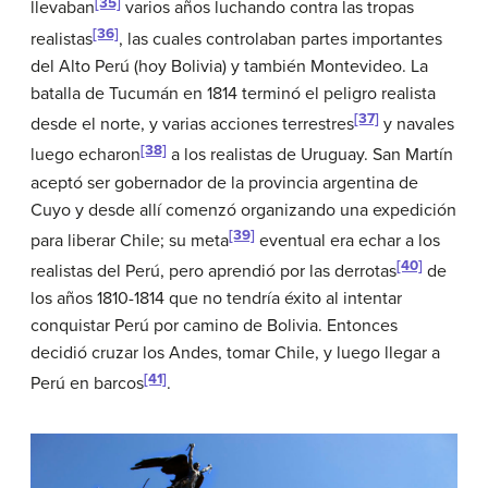
[35]
llevaban
varios años luchando contra las tropas
[36]
realistas
, las cuales controlaban partes importantes
del Alto Perú (hoy Bolivia) y también Montevideo. La
batalla de Tucumán en 1814 terminó el peligro realista
[37]
desde el norte, y varias acciones terrestres
y navales
[38]
luego echaron
a los realistas de Uruguay. San Martín
aceptó ser gobernador de la provincia argentina de
Cuyo y desde allí comenzó organizando una expedición
[39]
para liberar Chile; su meta
eventual era echar a los
[40]
realistas del Perú, pero aprendió por las derrotas
de
los años 1810-1814 que no tendría éxito al intentar
conquistar Perú por camino de Bolivia. Entonces
decidió cruzar los Andes, tomar Chile, y luego llegar a
[41]
Perú en barcos
.