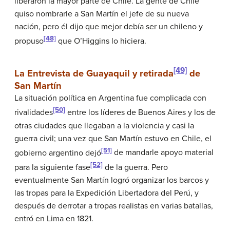
liberaron la mayor parte de Chile. La gente de Chile
quiso nombrarle a San Martín el jefe de su nueva
nación, pero él dijo que mejor debía ser un chileno y
[48]
propuso
que O’Higgins lo hiciera.
[49]
La Entrevista de Guayaquil y retirada
de
San Martín
La situación política en Argentina fue complicada con
[50]
rivalidades
entre los líderes de Buenos Aires y los de
otras ciudades que llegaban a la violencia y casi la
guerra civil; una vez que San Martín estuvo en Chile, el
[51]
gobierno argentino dejó
de mandarle apoyo material
[52]
para la siguiente fase
de la guerra. Pero
eventualmente San Martín logró organizar los barcos y
las tropas para la Expedición Libertadora del Perú, y
después de derrotar a tropas realistas en varias batallas,
entró en Lima en 1821.