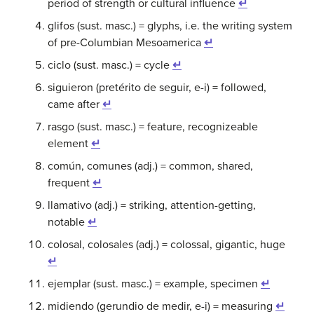
period of strength or cultural influence
↵
glifos (sust. masc.) = glyphs, i.e. the writing system
of pre-Columbian Mesoamerica
↵
ciclo (sust. masc.) = cycle
↵
siguieron (pretérito de seguir, e-i) = followed,
came after
↵
rasgo (sust. masc.) = feature, recognizeable
element
↵
común, comunes (adj.) = common, shared,
frequent
↵
llamativo (adj.) = striking, attention-getting,
notable
↵
colosal, colosales (adj.) = colossal, gigantic, huge
↵
ejemplar (sust. masc.) = example, specimen
↵
midiendo (gerundio de medir, e-i) = measuring
↵