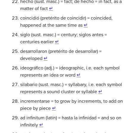
hecho (sust. masc.) = fact; de hecho = in fact, as a
matter of fact
↵
coincidió (pretérito de coincidir) = coincided,
happened at the same time as
↵
siglo (sust. masc.) = century; siglos antes =
centuries earlier
↵
desarrollaron (pretérito de desarrollar) =
developed
↵
ideográfico (adj.) = ideographic, i.e. each symbol
represents an idea or word
↵
silabario (sust. masc.) = syllabary, i.e. each symbol
represents a sound cluster or syllable
↵
incrementarse = to grow by increments, to add on
piece by piece
↵
ad infinitum (latín) = hasta la infinidad = and so on
infinitely
↵