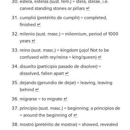
estela, estelas (sust. fem.) = stela, stelae, i.e.
carved standing stones or pillars
↵
cumplió (pretérito de cumplir) = completed,
finished
↵
milenio (sust. masc.) = milennium, period of 1000
years
↵
reino (sust. masc.) = kingdom (¡ojo! Not to be
confused with rey/reina = king/queen)
↵
disuelto (participio pasado de disolver) =
dissolved, fallen apart
↵
dejando (gerundio de dejar) = leaving, leaving
behind
↵
migrarse = to migrate
↵
principio (sust. masc.) = beginning; a principios de
= around the beginning of
↵
mostró (pretérito de mostrar) = showed, revealed