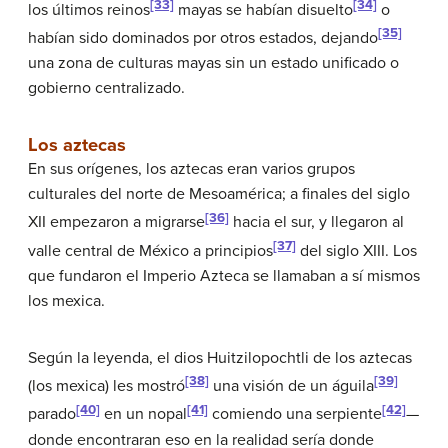
[33]
[34]
los últimos reinos
mayas se habían disuelto
o
[35]
habían sido dominados por otros estados, dejando
una zona de culturas mayas sin un estado unificado o
gobierno centralizado.
Los aztecas
En sus orígenes, los aztecas eran varios grupos
culturales del norte de Mesoamérica; a finales del siglo
[36]
XII empezaron a migrarse
hacia el sur, y llegaron al
[37]
valle central de México a principios
del siglo XIII. Los
que fundaron el Imperio Azteca se llamaban a sí mismos
los mexica.
Según la leyenda, el dios Huitzilopochtli de los aztecas
[38]
[39]
(los mexica) les mostró
una visión de un águila
[40]
[41]
[42]
parado
en un nopal
comiendo una serpiente
—
donde encontraran eso en la realidad sería donde