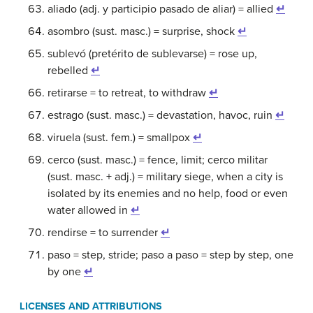
aliado (adj. y participio pasado de aliar) = allied
↵
asombro (sust. masc.) = surprise, shock
↵
sublevó (pretérito de sublevarse) = rose up,
rebelled
↵
retirarse = to retreat, to withdraw
↵
estrago (sust. masc.) = devastation, havoc, ruin
↵
viruela (sust. fem.) = smallpox
↵
cerco (sust. masc.) = fence, limit; cerco militar
(sust. masc. + adj.) = military siege, when a city is
isolated by its enemies and no help, food or even
water allowed in
↵
rendirse = to surrender
↵
paso = step, stride; paso a paso = step by step, one
by one
↵
LICENSES AND ATTRIBUTIONS