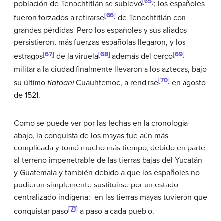
[65]
población de Tenochtitlán se sublevó
; los españoles
[66]
fueron forzados a retirarse
de Tenochtitlán con
grandes pérdidas. Pero los españoles y sus aliados
persistieron, más fuerzas españolas llegaron, y los
[67]
[68]
[69]
estragos
de la viruela
además del cerco
militar a la ciudad finalmente llevaron a los aztecas, bajo
[70]
su último
tlatoani
Cuauhtemoc, a rendirse
en agosto
de 1521.
Como se puede ver por las fechas en la cronología
abajo, la conquista de los mayas fue aún más
complicada y tomó mucho más tiempo, debido en parte
al terreno impenetrable de las tierras bajas del Yucatán
y Guatemala y también debido a que los españoles no
pudieron simplemente sustituirse por un estado
centralizado indígena: en las tierras mayas tuvieron que
[71]
conquistar paso
a paso a cada pueblo.