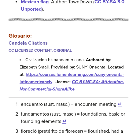
Mexican flag
. Author: TownDown (
CC BY-SA 3.0
Unported
).
Glosario:
Candela Citations
CC LICENSED CONTENT, ORIGINAL
Civilizacion hispanoamericana.
Authored by
:
Elizabeth Small.
Provided by
: SUNY Oneonta.
Located
at
:
https://courses.lumenlearning.com/suny-oneonta-
latinamericanciv
.
License
:
CC BY-NC-SA: Attribution-
NonCommercial-ShareAlike
encuentro (sust. masc.) = encounter, meeting
↵
fundamentos (sust. masc.) = foundations, basic or
founding elements
↵
floreció (pretérito de florecer) = flourished, had a