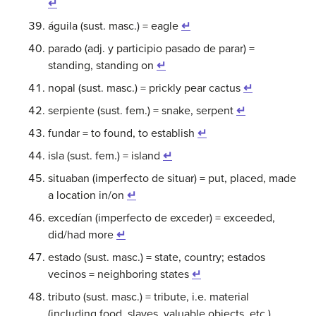
↵
águila (sust. masc.) = eagle
↵
parado (adj. y participio pasado de parar) =
standing, standing on
↵
nopal (sust. masc.) = prickly pear cactus
↵
serpiente (sust. fem.) = snake, serpent
↵
fundar = to found, to establish
↵
isla (sust. fem.) = island
↵
situaban (imperfecto de situar) = put, placed, made
a location in/on
↵
excedían (imperfecto de exceder) = exceeded,
did/had more
↵
estado (sust. masc.) = state, country; estados
vecinos = neighboring states
↵
tributo (sust. masc.) = tribute, i.e. material
(including food, slaves, valuable objects, etc.)