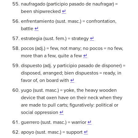
naufragado (participio pasado de naufragar) =
been shipwrecked
↵
enfrentamiento (sust. masc.) = confrontation,
battle
↵
estrategia (sust. fem.) = strategy
↵
pocos (adj.) = few, not many; no pocos = no few,
more than a few, quite a few
↵
dispuesto (adj. y participio pasado de disponer) =
disposed, arranged; bien dispuestos = ready, in
favor of, on board with
↵
yugo (sust. masc.) = yoke, the heavy wooden
device that oxen have on their neck when they
are made to pull carts; figuratively: political or
social oppression
↵
guerrero (sust. masc.) = warrior
↵
apoyo (sust. masc.) = support
↵