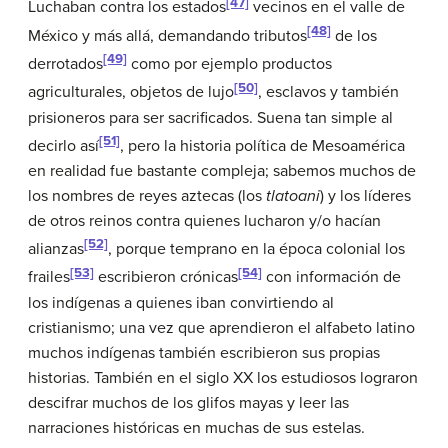
[47]
Luchaban contra los estados
vecinos en el valle de
[48]
México y más allá, demandando tributos
de los
[49]
derrotados
como por ejemplo productos
[50]
agriculturales, objetos de lujo
, esclavos y también
prisioneros para ser sacrificados. Suena tan simple al
[51]
decirlo así
, pero la historia política de Mesoamérica
en realidad fue bastante compleja; sabemos muchos de
los nombres de reyes aztecas (los
tlatoani
) y los líderes
de otros reinos contra quienes lucharon y/o hacían
[52]
alianzas
, porque temprano en la época colonial los
[53]
[54]
frailes
escribieron crónicas
con información de
los indígenas a quienes iban convirtiendo al
cristianismo; una vez que aprendieron el alfabeto latino
muchos indígenas también escribieron sus propias
historias. También en el siglo XX los estudiosos lograron
descifrar muchos de los glifos mayas y leer las
narraciones históricas en muchas de sus estelas.