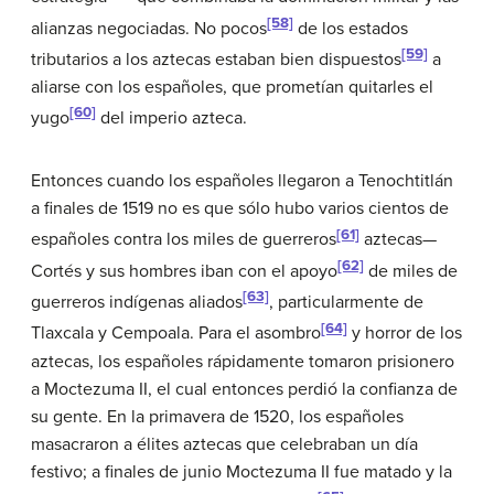
[58]
alianzas negociadas. No pocos
de los estados
[59]
tributarios a los aztecas estaban bien dispuestos
a
aliarse con los españoles, que prometían quitarles el
[60]
yugo
del imperio azteca.
Entonces cuando los españoles llegaron a Tenochtitlán
a finales de 1519 no es que sólo hubo varios cientos de
[61]
españoles contra los miles de guerreros
aztecas—
[62]
Cortés y sus hombres iban con el apoyo
de miles de
[63]
guerreros indígenas aliados
, particularmente de
[64]
Tlaxcala y Cempoala. Para el asombro
y horror de los
aztecas, los españoles rápidamente tomaron prisionero
a Moctezuma II, el cual entonces perdió la confianza de
su gente. En la primavera de 1520, los españoles
masacraron a élites aztecas que celebraban un día
festivo; a finales de junio Moctezuma II fue matado y la