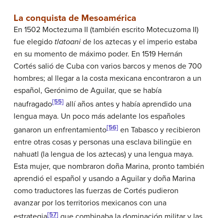
La conquista de Mesoamérica
En 1502 Moctezuma II (también escrito Motecuzoma II)
fue elegido
tlatoani
de los aztecas y el imperio estaba
en su momento de máximo poder. En 1519 Hernán
Cortés salió de Cuba con varios barcos y menos de 700
hombres; al llegar a la costa mexicana encontraron a un
español, Gerónimo de Aguilar, que se había
[55]
naufragado
allí años antes y había aprendido una
lengua maya. Un poco más adelante los españoles
[56]
ganaron un enfrentamiento
en Tabasco y recibieron
entre otras cosas y personas una esclava bilingüe en
nahuatl (la lengua de los aztecas) y una lengua maya.
Esta mujer, que nombraron doña Marina, pronto también
aprendió el español y usando a Aguilar y doña Marina
como traductores las fuerzas de Cortés pudieron
avanzar por los territorios mexicanos con una
[57]
estrategia
que combinaba la dominación militar y las