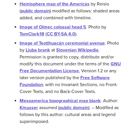
Hemisphere map of the Americas
by Reisio
(
public domain
) modified as follows: shaded areas
added, and combined with timeline.
Image of Olmec colossal head 5
. Photo by
TomClark18
(
CC BY-SA 4.0
).
Image of Teotihuacán ceremonial avenue
. Photo
by
Ljuba brank
at
Slovenian Wikipedia
.
Permission is granted to copy, distribute and/or
modify this document under the terms of the
GNU
Free Documentation License
, Version 1.2 or any
later version published by the
Free Software
Foundation
; with no Invariant Sections, no Front-
Cover Texts, and no Back-Cover Texts.
Mesoamerica topographical map blank
. Author:
Kmusser
assumed (
public domain
). – Modified as
follows by this author: cultural areas and legend
superimposed.