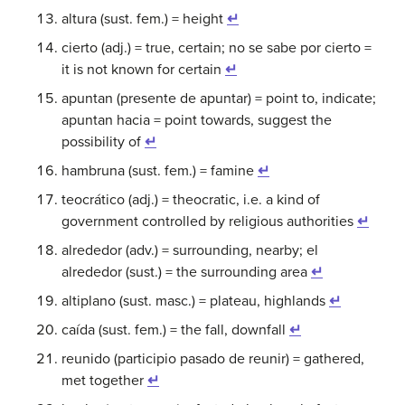
altura (sust. fem.) = height
↵
cierto (adj.) = true, certain; no se sabe por cierto =
it is not known for certain
↵
apuntan (presente de apuntar) = point to, indicate;
apuntan hacia = point towards, suggest the
possibility of
↵
hambruna (sust. fem.) = famine
↵
teocrático (adj.) = theocratic, i.e. a kind of
government controlled by religious authorities
↵
alrededor (adv.) = surrounding, nearby; el
alrededor (sust.) = the surrounding area
↵
altiplano (sust. masc.) = plateau, highlands
↵
caída (sust. fem.) = the fall, downfall
↵
reunido (participio pasado de reunir) = gathered,
met together
↵