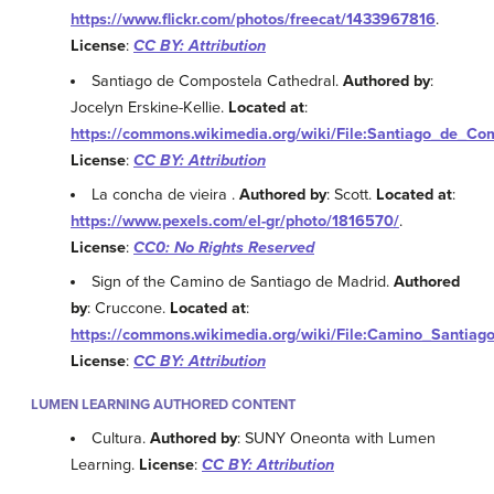
https://www.flickr.com/photos/freecat/1433967816
.
License
:
CC BY: Attribution
Santiago de Compostela Cathedral.
Authored by
:
Jocelyn Erskine-Kellie.
Located at
:
https://commons.wikimedia.org/wiki/File:Santiago_de_C
License
:
CC BY: Attribution
La concha de vieira .
Authored by
: Scott.
Located at
:
https://www.pexels.com/el-gr/photo/1816570/
.
License
:
CC0: No Rights Reserved
Sign of the Camino de Santiago de Madrid.
Authored
by
: Cruccone.
Located at
:
https://commons.wikimedia.org/wiki/File:Camino_Santiag
License
:
CC BY: Attribution
LUMEN LEARNING AUTHORED CONTENT
Cultura.
Authored by
: SUNY Oneonta with Lumen
Learning.
License
:
CC BY: Attribution