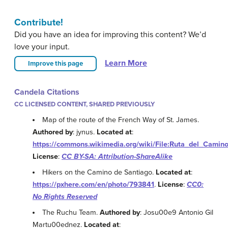
Contribute!
Did you have an idea for improving this content? We’d
love your input.
Learn More
Improve this page
Candela Citations
CC LICENSED CONTENT, SHARED PREVIOUSLY
Map of the route of the French Way of St. James.
Authored by
: jynus.
Located at
:
https://commons.wikimedia.org/wiki/File:Ruta_del_Camin
License
:
CC BY-SA: Attribution-ShareAlike
Hikers on the Camino de Santiago.
Located at
:
https://pxhere.com/en/photo/793841
.
License
:
CC0:
No Rights Reserved
The Ruchu Team.
Authored by
: Josu00e9 Antonio Gil
Martu00ednez.
Located at
: