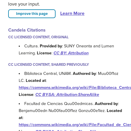
love your input.
Learn More
Improve this page
Candela Citations
CC LICENSED CONTENT, ORIGINAL
Cultura.
Provided by
: SUNY Oneonta and Lumen
Learning.
License
:
CC BY: Attribution
CC LICENSED CONTENT, SHARED PREVIOUSLY
Biblioteca Central, UNAM.
Authored by
: Muu00f1oz
LC.
Located at
:
https://commons.wikimedia.org/wiki/File:Biblioteca_Cent
License
:
CC BY-SA: Attribution-ShareAlike
Facultad de Ciencias Quu00edmicas.
Authored by
:
Benjamu00edn Nu00fau00f1ez Gonzu00e1lez.
Located
at
:
https://commons.wikimedia.org/wiki/File:Facultad_de_C