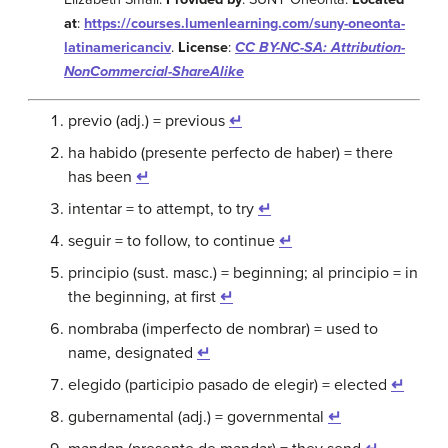
at
:
https://courses.lumenlearning.com/suny-oneonta-
latinamericanciv
.
License
:
CC BY-NC-SA: Attribution-
NonCommercial-ShareAlike
previo (adj.) = previous
↵
ha habido (presente perfecto de haber) = there
has been
↵
intentar = to attempt, to try
↵
seguir = to follow, to continue
↵
principio (sust. masc.) = beginning; al principio = in
the beginning, at first
↵
nombraba (imperfecto de nombrar) = used to
name, designated
↵
elegido (participio pasado de elegir) = elected
↵
gubernamental (adj.) = governmental
↵