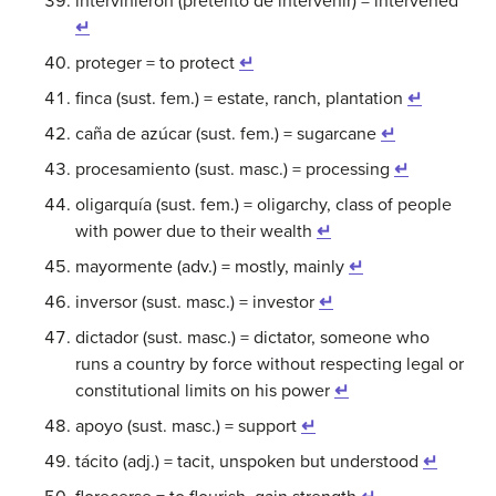
intervinieron (pretérito de intervenir) = intervened
↵
proteger = to protect
↵
finca (sust. fem.) = estate, ranch, plantation
↵
caña de azúcar (sust. fem.) = sugarcane
↵
procesamiento (sust. masc.) = processing
↵
oligarquía (sust. fem.) = oligarchy, class of people
with power due to their wealth
↵
mayormente (adv.) = mostly, mainly
↵
inversor (sust. masc.) = investor
↵
dictador (sust. masc.) = dictator, someone who
runs a country by force without respecting legal or
constitutional limits on his power
↵
apoyo (sust. masc.) = support
↵
tácito (adj.) = tacit, unspoken but understood
↵