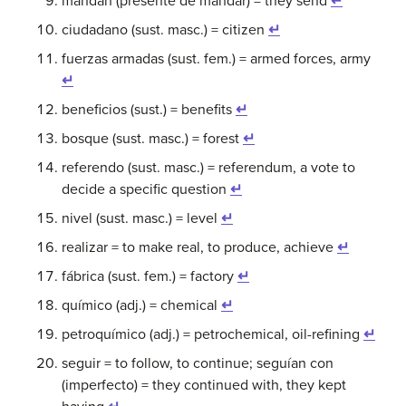
mandan (presente de mandar) = they send
↵
ciudadano (sust. masc.) = citizen
↵
fuerzas armadas (sust. fem.) = armed forces, army
↵
beneficios (sust.) = benefits
↵
bosque (sust. masc.) = forest
↵
referendo (sust. masc.) = referendum, a vote to
decide a specific question
↵
nivel (sust. masc.) = level
↵
realizar = to make real, to produce, achieve
↵
fábrica (sust. fem.) = factory
↵
químico (adj.) = chemical
↵
petroquímico (adj.) = petrochemical, oil-refining
↵
seguir = to follow, to continue; seguían con
(imperfecto) = they continued with, they kept