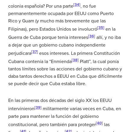
[34]
colonia española? Por una parte
, no fue
permanentemente ocupada por EEUU como Puerto
Rico y Guam (y mucho más brevemente que las
[35]
Filipinas), pero Estados Unidos se involucró
en la
[36]
Guerra de Cuba porque tenía intereses
allí, y no iba
a dejar que un gobierno cubano independiente
[37]
perjudicara
esos intereses. La primera Constitución
[38]
Cubana contenía la “Enmienda
Platt”, la cual ponía
tantos límites sobre las acciones del gobierno cubano y
daba tantos derechos a EEUU en Cuba que difícilmente
se puede decir que Cuba estaba libre.
En las primeras dos décadas del siglo XX los EEUU
[39]
intervinieron
militarmente varias veces en Cuba, en
parte para mantener la función del gobierno
[40]
constitucional, pero también para proteger
las
[41]
[42]