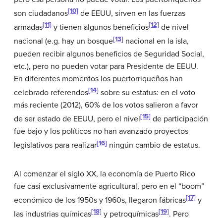
[10]
son ciudadanos
de EEUU, sirven en las fuerzas
[11]
[12]
armadas
y tienen algunos beneficios
de nivel
[13]
nacional (e.g. hay un bosque
nacional en la isla,
pueden recibir algunos beneficios de Seguridad Social,
etc.), pero no pueden votar para Presidente de EEUU.
En diferentes momentos los puertorriqueños han
[14]
celebrado referendos
sobre su estatus: en el voto
más reciente (2012), 60% de los votos salieron a favor
[15]
de ser estado de EEUU, pero el nivel
de participación
fue bajo y los políticos no han avanzado proyectos
[16]
legislativos para realizar
ningún cambio de estatus.
Al comenzar el siglo XX, la economía de Puerto Rico
fue casi exclusivamente agricultural, pero en el “boom”
[17]
económico de los 1950s y 1960s, llegaron fábricas
y
[18]
[19]
las industrias químicas
y petroquímicas
. Pero