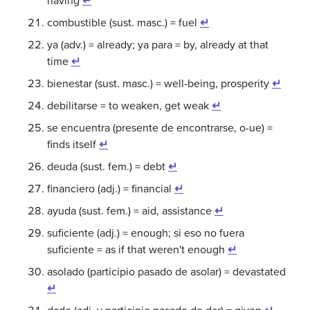
having
↵
combustible (sust. masc.) = fuel
↵
ya (adv.) = already; ya para = by, already at that
time
↵
bienestar (sust. masc.) = well-being, prosperity
↵
debilitarse = to weaken, get weak
↵
se encuentra (presente de encontrarse, o-ue) =
finds itself
↵
deuda (sust. fem.) = debt
↵
financiero (adj.) = financial
↵
ayuda (sust. fem.) = aid, assistance
↵
suficiente (adj.) = enough; si eso no fuera
suficiente = as if that weren't enough
↵
asolado (participio pasado de asolar) = devastated
↵