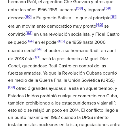
hermano Raúl, el argentino Che Guevara y otros que
[58]
[59]
entre los años 1956-1959 lucharon
y lograron
[60]
[61]
derrocar
a Fulgencio Batista. Lo que al principio
[62]
era un movimiento democrático muy pronto
se
[63]
convirtió
en una revolución socialista, y Fidel Castro
[64]
[65]
se quedó
en el poder
de 1959 hasta 2006,
[66]
cuando cedió
el poder a su hermano Raúl; en abril
[67]
de 2018 éste
pasó la presidencia a Miguel Díaz
Canel, quedándose Raúl Castro en control de las
fuerzas armadas. Ya que la Revolución Cubana ocurrió
en medio de la Guerra Fría, la Unión Soviética (URSS)
[68]
ofreció grandes ayudas a la isla en aquel tiempo, y
Estados Unidos prohibió cualquier comercio con Cuba,
también prohibiendo a los estadounidenses viajar allí;
esto sólo se relajó un poco en 2014. El conflicto llegó a
un punto máximo en 1962 cuando la URSS intentó
instalar misiles nucleares en la isla; negociaciones entre