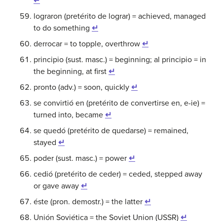
↵
lograron (pretérito de lograr) = achieved, managed
to do something
↵
derrocar = to topple, overthrow
↵
principio (sust. masc.) = beginning; al principio = in
the beginning, at first
↵
pronto (adv.) = soon, quickly
↵
se convirtió en (pretérito de convertirse en, e-ie) =
turned into, became
↵
se quedó (pretérito de quedarse) = remained,
stayed
↵
poder (sust. masc.) = power
↵
cedió (pretérito de ceder) = ceded, stepped away
or gave away
↵
éste (pron. demostr.) = the latter
↵
Unión Soviética = the Soviet Union (USSR)
↵