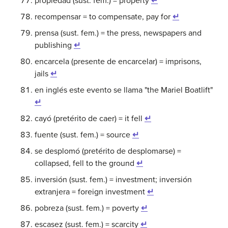
propiedad (sust. fem.) = property
↵
recompensar = to compensate, pay for
↵
prensa (sust. fem.) = the press, newspapers and
publishing
↵
encarcela (presente de encarcelar) = imprisons,
jails
↵
en inglés este evento se llama "the Mariel Boatlift"
↵
cayó (pretérito de caer) = it fell
↵
fuente (sust. fem.) = source
↵
se desplomó (pretérito de desplomarse) =
collapsed, fell to the ground
↵
inversión (sust. fem.) = investment; inversión
extranjera = foreign investment
↵
pobreza (sust. fem.) = poverty
↵
escasez (sust. fem.) = scarcity
↵