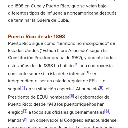
de 1898 en Cuba y Puerto Rico, que se veían bajo
diferentes tipos de influencia norteamericana después
de terminar la Guerra de Cuba.
Puerto Rico desde 1898
Puerto Rico sigue como “territorio no-incorporado” de
Estados Unidos (“Estado Libre Asociado” según la
Constitución Puertorriqueña de 1952), y durante todos
[2]
estos años desde 1898 ha habido
una controversia
[3]
constante sobre si la isla debe intentar
ser
independiente, ser un estado regular de EEUU, o
[4]
[5]
seguir
en su situación especial. Al principio
, el
[6]
Presidente de EEUU nombraba
el gobernador de
Puerto Rico; desde 1948 los puertorriqueños han
[7]
[8]
elegido
a todos sus oficiales gubernamentales
.
[9]
Mandan
un observador al Congreso estadounidense,
pero esa persona no puede votar. Los puertorriqueños