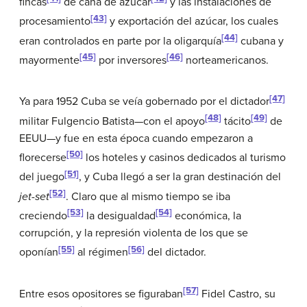
fincas
de caña de azúcar
y las instalaciones de
[43]
procesamiento
y exportación del azúcar, los cuales
[44]
eran controlados en parte por la oligarquía
cubana y
[45]
[46]
mayormente
por inversores
norteamericanos.
[47]
Ya para 1952 Cuba se veía gobernado por el dictador
[48]
[49]
militar Fulgencio Batista—con el apoyo
tácito
de
EEUU—y fue en esta época cuando empezaron a
[50]
florecerse
los hoteles y casinos dedicados al turismo
[51]
del juego
, y Cuba llegó a ser la gran destinación del
[52]
jet-set
. Claro que al mismo tiempo se iba
[53]
[54]
creciendo
la desigualdad
económica, la
corrupción, y la represión violenta de los que se
[55]
[56]
oponían
al régimen
del dictador.
[57]
Entre esos opositores se figuraban
Fidel Castro, su