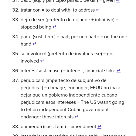
dado (adj. y participio pasado de dar) = given
↵
tratar con = to deal with, to address
↵
dejó de ser (pretérito de dejar de + infinitivo) =
stopped being
↵
parte (sust. fem.) = part; por una parte = on the one
hand
↵
se involucró (pretérito de involucrarse) = got
involved
↵
interés (sust. masc.) = interest, financial stake
↵
perjudicara (imperfecto de subjuntivo de
perjudicar) = damage, endanger; EEUU no iba a
dejar que un gobierno independiente cubano
perjudicara esos intereses = The US wasn't going
to let an independent Cuban government
endanger those interests
↵
enmienda (sust. fem.) = amendment
↵