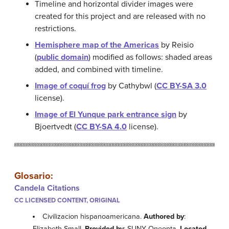
Timeline and horizontal divider images were
created for this project and are released with no
restrictions.
Hemisphere map of the Americas
by Reisio
(
public domain
) modified as follows: shaded areas
added, and combined with timeline.
Image of coquí frog
by Cathybwl (
CC BY-SA 3.0
license).
Image of El Yunque park entrance sign
by
Bjoertvedt (
CC BY-SA 4.0
license).
Glosario:
Candela Citations
CC LICENSED CONTENT, ORIGINAL
Civilizacion hispanoamericana.
Authored by
:
Elizabeth Small.
Provided by
: SUNY Oneonta.
Located