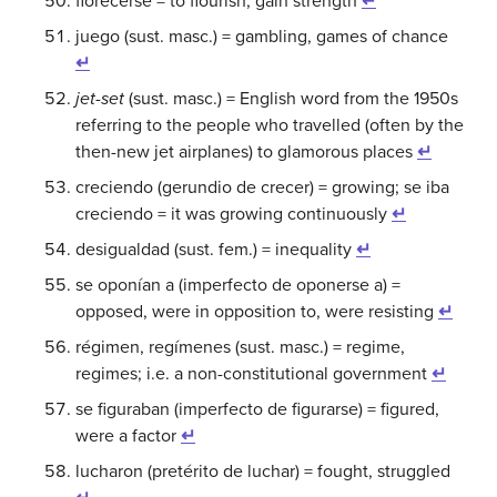
florecerse = to flourish, gain strength
↵
juego (sust. masc.) = gambling, games of chance
↵
jet-set
(sust. masc.) = English word from the 1950s
referring to the people who travelled (often by the
then-new jet airplanes) to glamorous places
↵
creciendo (gerundio de crecer) = growing; se iba
creciendo = it was growing continuously
↵
desigualdad (sust. fem.) = inequality
↵
se oponían a (imperfecto de oponerse a) =
opposed, were in opposition to, were resisting
↵
régimen, regímenes (sust. masc.) = regime,
regimes; i.e. a non-constitutional government
↵
se figuraban (imperfecto de figurarse) = figured,
were a factor
↵
lucharon (pretérito de luchar) = fought, struggled