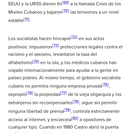
[69]
EEUU y la URSS dieron fin
a la llamada Crisis de los
[70]
Misiles Cubanos y bajaron
las tensiones a un nivel
[71]
estable
.
[72]
Los socialistas hacen hincapié
en sus actos
[73]
positivos: impusieron
protecciones legales contra el
racismo y el sexismo, levantaron la tasa del
[74]
alfabetismo
en la isla, y los médicos cubanos han
viajado internacionalmente para ayudar a la gente en
países pobres. Al mismo tiempo, el gobierno socialista
[75]
cubano no permitía ninguna empresa privada
,
[76]
[77]
expropió
la propiedad
de la vieja oligarquía y los
[78]
extranjeros sin recompensarles
, sigue sin permitir
[79]
ninguna libertad de prensa
, controla estrictamente
[80]
acceso al internet, y encarcela
a opositores de
cualquier tipo. Cuando en 1980 Castro abrió la puerta