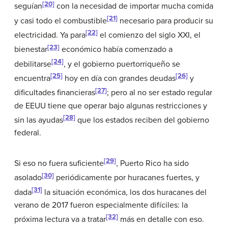
[20]
seguían
con la necesidad de importar mucha comida
[21]
y casi todo el combustible
necesario para producir su
[22]
electricidad. Ya para
el comienzo del siglo XXI, el
[23]
bienestar
económico había comenzado a
[24]
debilitarse
, y el gobierno puertorriqueño se
[25]
[26]
encuentra
hoy en día con grandes deudas
y
[27]
dificultades financieras
; pero al no ser estado regular
de EEUU tiene que operar bajo algunas restricciones y
[28]
sin las ayudas
que los estados reciben del gobierno
federal.
[29]
Si eso no fuera suficiente
, Puerto Rico ha sido
[30]
asolado
periódicamente por huracanes fuertes, y
[31]
dada
la situación económica, los dos huracanes del
verano de 2017 fueron especialmente difíciles: la
[32]
próxima lectura va a tratar
más en detalle con eso.