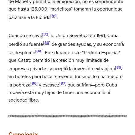
de Mariel y permitió la emigración, no es sorprendente
que hasta 125,000 “marielitos” tomaran la oportunidad
[81]
para irse a la Florida
.
[82]
Cuando se cayó
la Unión Soviética en 1991, Cuba
[83]
perdió su fuente
de grandes ayudas, y su economía
[84]
se desplomó
. Fue durante este “Período Especial”
que Castro permitió la creación muy limitada de
[85]
empresas privadas, y aceptó la inversión extranjera
en hoteles para hacer crecer el turismo, lo cual mejoró
[86]
[87]
la pobreza
y escasez
que sufrían—pero Cuba
todavía está muy lejos de tener una economía ni
sociedad libre.
Cronología: