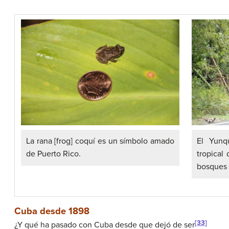
La rana [frog] coquí es un símbolo amado
El Yunq
de Puerto Rico.
tropical
bosques 
Cuba desde 1898
[33]
¿Y qué ha pasado con Cuba desde que dejó de ser